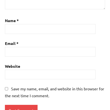
Name
*
Email
*
Website
Save my name, email, and website in this browser for
the next time I comment.