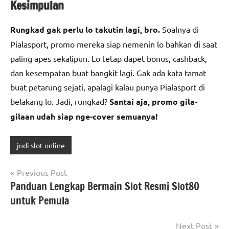
Kesimpulan
Rungkad gak perlu lo takutin lagi, bro.
Soalnya di
Pialasport, promo mereka siap nemenin lo bahkan di saat
paling apes sekalipun. Lo tetap dapet bonus, cashback,
dan kesempatan buat bangkit lagi. Gak ada kata tamat
buat petarung sejati, apalagi kalau punya Pialasport di
belakang lo. Jadi, rungkad?
Santai aja, promo gila-
gilaan udah siap nge-cover semuanya!
judi slot online
Post
Previous Post
Panduan Lengkap Bermain Slot Resmi Slot80
navigation
untuk Pemula
Next Post