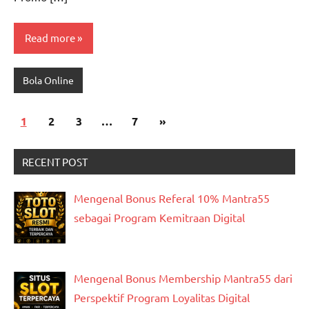
Read more
Bola Online
Posts
Next
1
2
3
…
7
»
pagination
Posts
RECENT POST
Mengenal Bonus Referal 10% Mantra55
sebagai Program Kemitraan Digital
Mengenal Bonus Membership Mantra55 dari
Perspektif Program Loyalitas Digital