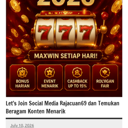
Let’s Join Social Media Rajacuan69 dan Temukan
Beragam Konten Menarik
July 10, 2026