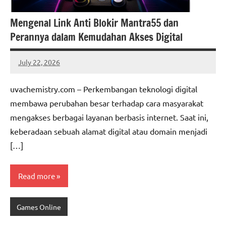
Mengenal Link Anti Blokir Mantra55 dan
Perannya dalam Kemudahan Akses Digital
July 22, 2026
9fw6a07
uvachemistry.com – Perkembangan teknologi digital
membawa perubahan besar terhadap cara masyarakat
mengakses berbagai layanan berbasis internet. Saat ini,
keberadaan sebuah alamat digital atau domain menjadi
[…]
Read more
Games Online