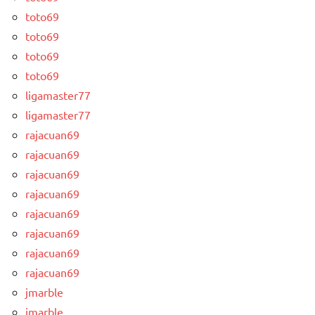
toto69
toto69
toto69
toto69
ligamaster77
ligamaster77
rajacuan69
rajacuan69
rajacuan69
rajacuan69
rajacuan69
rajacuan69
rajacuan69
rajacuan69
jmarble
jmarble