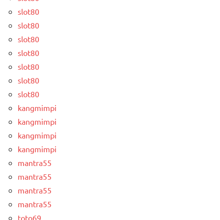
slot80
slot80
slot80
slot80
slot80
slot80
slot80
kangmimpi
kangmimpi
kangmimpi
kangmimpi
mantra55
mantra55
mantra55
mantra55
toto69