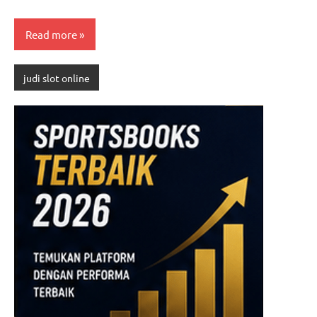
Read more
judi slot online