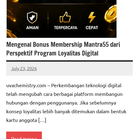
Mengenal Bonus Membership Mantra55 dari
Perspektif Program Loyalitas Digital
July 23, 2026
9fw6a07
uvachemistry.com – Perkembangan teknologi digital
telah mengubah cara berbagai platform membangun
hubungan dengan penggunanya. Jika sebelumnya
konsep loyalitas lebih banyak ditemukan dalam bentuk
kartu anggota […]
Read more