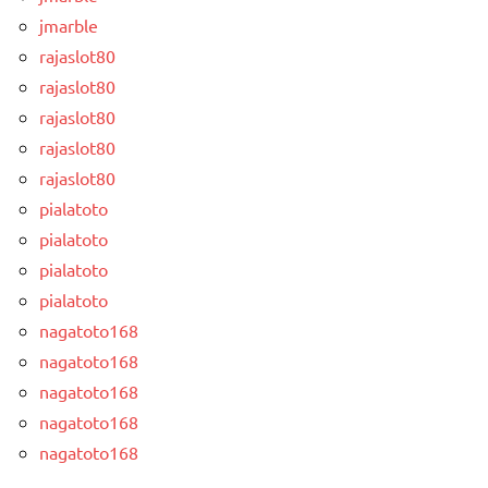
jmarble
rajaslot80
rajaslot80
rajaslot80
rajaslot80
rajaslot80
pialatoto
pialatoto
pialatoto
pialatoto
nagatoto168
nagatoto168
nagatoto168
nagatoto168
nagatoto168