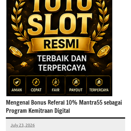
Mengenal Bonus Referal 10% Mantra55 sebagai
Program Kemitraan Digital
July 23, 2026
9fw6a07