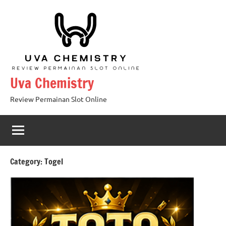
Skip
to
content
Uva Chemistry
Review Permainan Slot Online
Category:
Togel