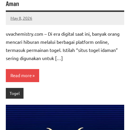
Aman
May 8, 2026
9fw6a07
uvachemistry.com – Di era digital saat ini, banyak orang
mencari hiburan melalui berbagai platform online,
termasuk permainan togel. Istilah “situs togel idaman”
sering digunakan untuk […]
Read more
Togel