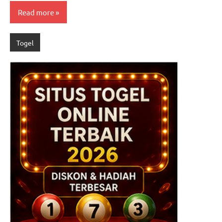
Read more
Togel