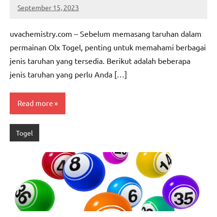
September 15, 2023
9fw6a07
No
comments
uvachemistry.com – Sebelum memasang taruhan dalam
permainan Olx Togel, penting untuk memahami berbagai
jenis taruhan yang tersedia. Berikut adalah beberapa
jenis taruhan yang perlu Anda […]
Read more
Togel