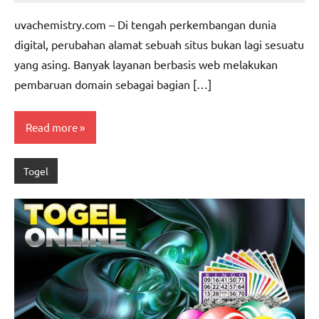
uvachemistry.com – Di tengah perkembangan dunia
digital, perubahan alamat sebuah situs bukan lagi sesuatu
yang asing. Banyak layanan berbasis web melakukan
pembaruan domain sebagai bagian […]
Read more
Togel