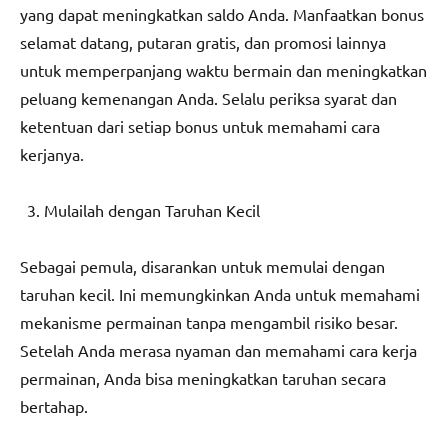
yang dapat meningkatkan saldo Anda. Manfaatkan bonus
selamat datang, putaran gratis, dan promosi lainnya
untuk memperpanjang waktu bermain dan meningkatkan
peluang kemenangan Anda. Selalu periksa syarat dan
ketentuan dari setiap bonus untuk memahami cara
kerjanya.
Mulailah dengan Taruhan Kecil
Sebagai pemula, disarankan untuk memulai dengan
taruhan kecil. Ini memungkinkan Anda untuk memahami
mekanisme permainan tanpa mengambil risiko besar.
Setelah Anda merasa nyaman dan memahami cara kerja
permainan, Anda bisa meningkatkan taruhan secara
bertahap.