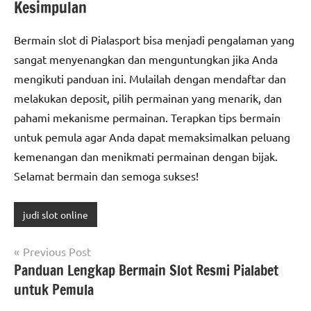
Kesimpulan
Bermain slot di Pialasport bisa menjadi pengalaman yang
sangat menyenangkan dan menguntungkan jika Anda
mengikuti panduan ini. Mulailah dengan mendaftar dan
melakukan deposit, pilih permainan yang menarik, dan
pahami mekanisme permainan. Terapkan tips bermain
untuk pemula agar Anda dapat memaksimalkan peluang
kemenangan dan menikmati permainan dengan bijak.
Selamat bermain dan semoga sukses!
judi slot online
Post
Previous Post
Panduan Lengkap Bermain Slot Resmi Pialabet
navigation
untuk Pemula