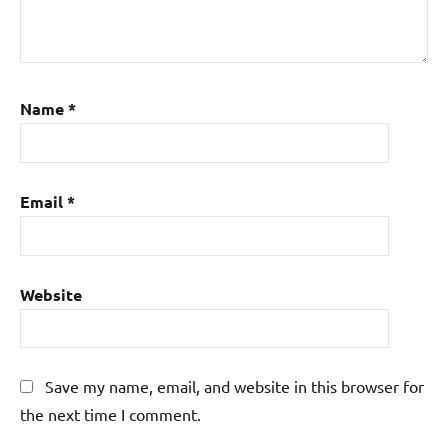
Name
*
Email
*
Website
Save my name, email, and website in this browser for
the next time I comment.