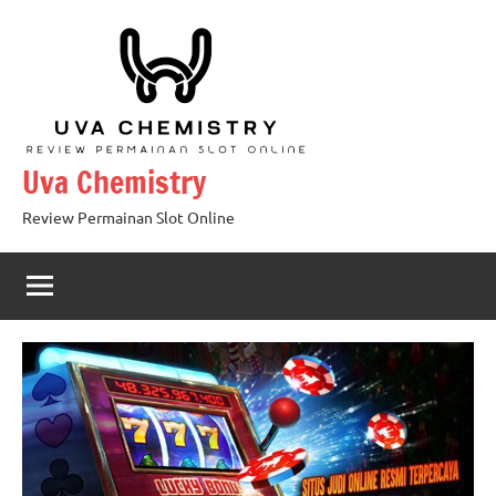
Skip
to
content
Uva Chemistry
Review Permainan Slot Online