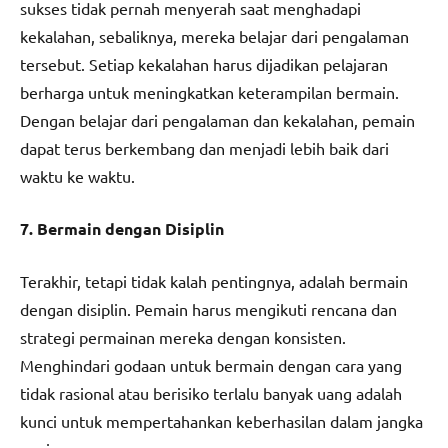
sukses tidak pernah menyerah saat menghadapi
kekalahan, sebaliknya, mereka belajar dari pengalaman
tersebut. Setiap kekalahan harus dijadikan pelajaran
berharga untuk meningkatkan keterampilan bermain.
Dengan belajar dari pengalaman dan kekalahan, pemain
dapat terus berkembang dan menjadi lebih baik dari
waktu ke waktu.
7. Bermain dengan Disiplin
Terakhir, tetapi tidak kalah pentingnya, adalah bermain
dengan disiplin. Pemain harus mengikuti rencana dan
strategi permainan mereka dengan konsisten.
Menghindari godaan untuk bermain dengan cara yang
tidak rasional atau berisiko terlalu banyak uang adalah
kunci untuk mempertahankan keberhasilan dalam jangka