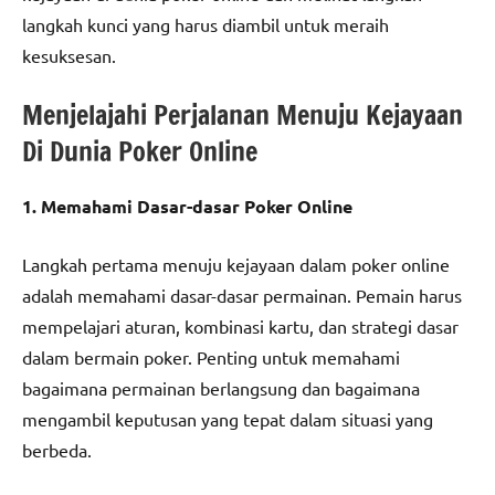
langkah kunci yang harus diambil untuk meraih
kesuksesan.
Menjelajahi Perjalanan Menuju Kejayaan
Di Dunia Poker Online
1. Memahami Dasar-dasar Poker Online
Langkah pertama menuju kejayaan dalam poker online
adalah memahami dasar-dasar permainan. Pemain harus
mempelajari aturan, kombinasi kartu, dan strategi dasar
dalam bermain poker. Penting untuk memahami
bagaimana permainan berlangsung dan bagaimana
mengambil keputusan yang tepat dalam situasi yang
berbeda.