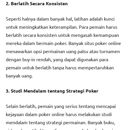
2. Berlatih Secara Konsisten
Seperti halnya dalam banyak hal, latihan adalah kunci
untuk meningkatkan keterampilan. Para pemain harus
berlatih secara konsisten untuk mengasah kemampuan
mereka dalam bermain poker. Banyak situs poker online
menawarkan opsi permainan uang palsu atau turnamen
dengan buy-in rendah, yang dapat digunakan para
pemain untuk berlatih tanpa harus mempertaruhkan
banyak uang.
3. Studi Mendalam tentang Strategi Poker
Selain berlatih, pemain yang serius tentang mencapai
kejayaan dalam poker online harus melakukan studi
mendalam tentang strategi permainan. Banyak buku,