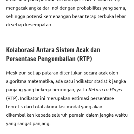
mengacak angka dari nol dengan probabilitas yang sama,
sehingga potensi kemenangan besar tetap terbuka lebar
di setiap kesempatan.
Kolaborasi Antara Sistem Acak dan
Persentase Pengembalian (RTP)
Meskipun setiap putaran ditentukan secara acak oleh
algoritma matematika, ada satu indikator statistik jangka
panjang yang bekerja beriringan, yaitu
Return to Player
(RTP). Indikator ini merupakan estimasi persentase
teoretis dari total akumulasi modal yang akan
dikembalikan kepada seluruh pemain dalam jangka waktu
yang sangat panjang.