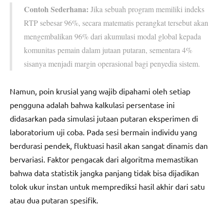
Contoh Sederhana:
Jika sebuah program memiliki indeks
RTP sebesar 96%, secara matematis perangkat tersebut akan
mengembalikan 96% dari akumulasi modal global kepada
komunitas pemain dalam jutaan putaran, sementara 4%
sisanya menjadi margin operasional bagi penyedia sistem.
Namun, poin krusial yang wajib dipahami oleh setiap
pengguna adalah bahwa kalkulasi persentase ini
didasarkan pada simulasi jutaan putaran eksperimen di
laboratorium uji coba. Pada sesi bermain individu yang
berdurasi pendek, fluktuasi hasil akan sangat dinamis dan
bervariasi. Faktor pengacak dari algoritma memastikan
bahwa data statistik jangka panjang tidak bisa dijadikan
tolok ukur instan untuk memprediksi hasil akhir dari satu
atau dua putaran spesifik.