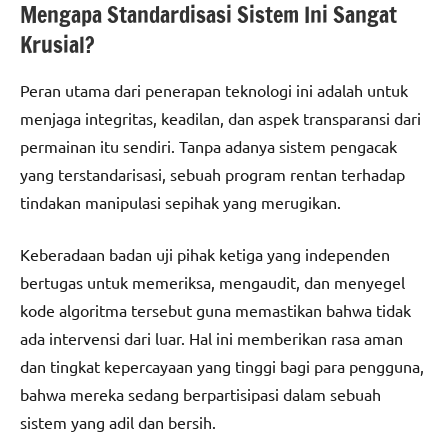
Mengapa Standardisasi Sistem Ini Sangat
Krusial?
Peran utama dari penerapan teknologi ini adalah untuk
menjaga integritas, keadilan, dan aspek transparansi dari
permainan itu sendiri. Tanpa adanya sistem pengacak
yang terstandarisasi, sebuah program rentan terhadap
tindakan manipulasi sepihak yang merugikan.
Keberadaan badan uji pihak ketiga yang independen
bertugas untuk memeriksa, mengaudit, dan menyegel
kode algoritma tersebut guna memastikan bahwa tidak
ada intervensi dari luar. Hal ini memberikan rasa aman
dan tingkat kepercayaan yang tinggi bagi para pengguna,
bahwa mereka sedang berpartisipasi dalam sebuah
sistem yang adil dan bersih.