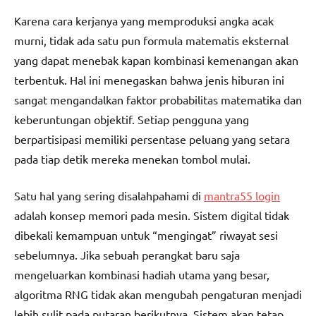
Karena cara kerjanya yang memproduksi angka acak
murni, tidak ada satu pun formula matematis eksternal
yang dapat menebak kapan kombinasi kemenangan akan
terbentuk. Hal ini menegaskan bahwa jenis hiburan ini
sangat mengandalkan faktor probabilitas matematika dan
keberuntungan objektif. Setiap pengguna yang
berpartisipasi memiliki persentase peluang yang setara
pada tiap detik mereka menekan tombol mulai.
Satu hal yang sering disalahpahami di
mantra55 login
adalah konsep memori pada mesin. Sistem digital tidak
dibekali kemampuan untuk “mengingat” riwayat sesi
sebelumnya. Jika sebuah perangkat baru saja
mengeluarkan kombinasi hadiah utama yang besar,
algoritma RNG tidak akan mengubah pengaturan menjadi
lebih sulit pada putaran berikutnya. Sistem akan tetap