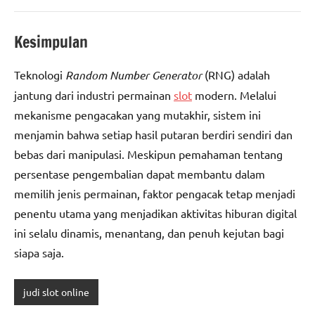
Kesimpulan
Teknologi
Random Number Generator
(RNG) adalah
jantung dari industri permainan
slot
modern. Melalui
mekanisme pengacakan yang mutakhir, sistem ini
menjamin bahwa setiap hasil putaran berdiri sendiri dan
bebas dari manipulasi. Meskipun pemahaman tentang
persentase pengembalian dapat membantu dalam
memilih jenis permainan, faktor pengacak tetap menjadi
penentu utama yang menjadikan aktivitas hiburan digital
ini selalu dinamis, menantang, dan penuh kejutan bagi
siapa saja.
judi slot online