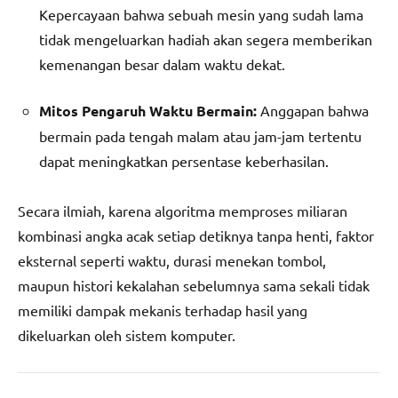
Kepercayaan bahwa sebuah mesin yang sudah lama
tidak mengeluarkan hadiah akan segera memberikan
kemenangan besar dalam waktu dekat.
Mitos Pengaruh Waktu Bermain:
Anggapan bahwa
bermain pada tengah malam atau jam-jam tertentu
dapat meningkatkan persentase keberhasilan.
Secara ilmiah, karena algoritma memproses miliaran
kombinasi angka acak setiap detiknya tanpa henti, faktor
eksternal seperti waktu, durasi menekan tombol,
maupun histori kekalahan sebelumnya sama sekali tidak
memiliki dampak mekanis terhadap hasil yang
dikeluarkan oleh sistem komputer.