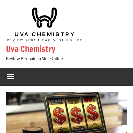
Skip
to
content
Uva Chemistry
Review Permainan Slot Online