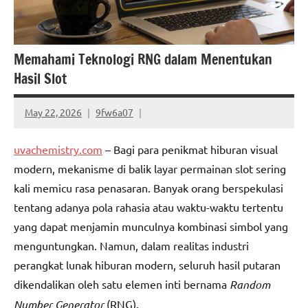
Memahami Teknologi RNG dalam Menentukan
Hasil Slot
May 22, 2026
9fw6a07
uvachemistry.com
– Bagi para penikmat hiburan visual
modern, mekanisme di balik layar permainan slot sering
kali memicu rasa penasaran. Banyak orang berspekulasi
tentang adanya pola rahasia atau waktu-waktu tertentu
yang dapat menjamin munculnya kombinasi simbol yang
menguntungkan. Namun, dalam realitas industri
perangkat lunak hiburan modern, seluruh hasil putaran
dikendalikan oleh satu elemen inti bernama
Random
Number Generator
(RNG).