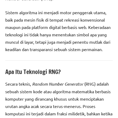
Sistem algoritma ini menjadi motor penggerak utama,
baik pada mesin fisik di tempat rekreasi konvensional
maupun pada platform digital berbasis web. Keberadaan
teknologi ini tidak hanya menentukan simbol apa yang
muncul di layar, tetapi juga menjadi penentu mutlak dari
keadilan dan transparansi sebuah sistem permainan.
Apa Itu Teknologi RNG?
Secara teknis,
Random Number Generator
(RNG) adalah
sebuah sistem kode atau algoritma matematika berbasis
komputer yang dirancang khusus untuk menciptakan
urutan angka acak secara terus-menerus. Proses
komputasi ini terjadi dalam fraksi milidetik, bahkan ketika