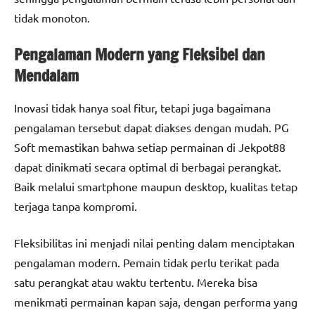
tidak monoton.
Pengalaman Modern yang Fleksibel dan
Mendalam
Inovasi tidak hanya soal fitur, tetapi juga bagaimana
pengalaman tersebut dapat diakses dengan mudah. PG
Soft memastikan bahwa setiap permainan di Jekpot88
dapat dinikmati secara optimal di berbagai perangkat.
Baik melalui smartphone maupun desktop, kualitas tetap
terjaga tanpa kompromi.
Fleksibilitas ini menjadi nilai penting dalam menciptakan
pengalaman modern. Pemain tidak perlu terikat pada
satu perangkat atau waktu tertentu. Mereka bisa
menikmati permainan kapan saja, dengan performa yang