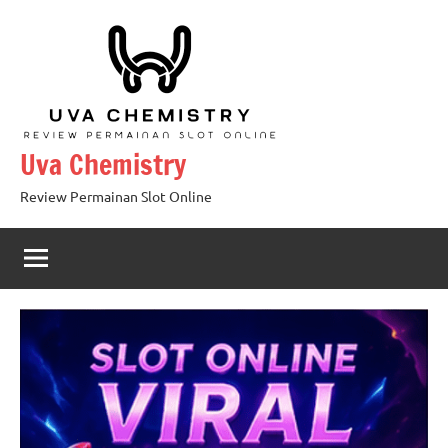
Skip
to
content
Uva Chemistry
Review Permainan Slot Online