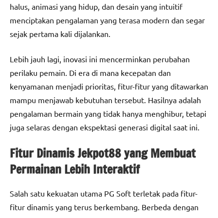
halus, animasi yang hidup, dan desain yang intuitif
menciptakan pengalaman yang terasa modern dan segar
sejak pertama kali dijalankan.
Lebih jauh lagi, inovasi ini mencerminkan perubahan
perilaku pemain. Di era di mana kecepatan dan
kenyamanan menjadi prioritas, fitur-fitur yang ditawarkan
mampu menjawab kebutuhan tersebut. Hasilnya adalah
pengalaman bermain yang tidak hanya menghibur, tetapi
juga selaras dengan ekspektasi generasi digital saat ini.
Fitur Dinamis Jekpot88 yang Membuat
Permainan Lebih Interaktif
Salah satu kekuatan utama PG Soft terletak pada fitur-
fitur dinamis yang terus berkembang. Berbeda dengan