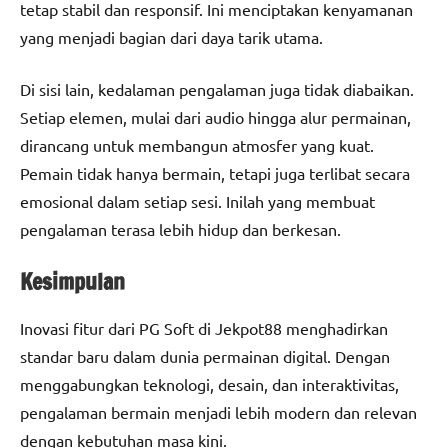
tetap stabil dan responsif. Ini menciptakan kenyamanan
yang menjadi bagian dari daya tarik utama.
Di sisi lain, kedalaman pengalaman juga tidak diabaikan.
Setiap elemen, mulai dari audio hingga alur permainan,
dirancang untuk membangun atmosfer yang kuat.
Pemain tidak hanya bermain, tetapi juga terlibat secara
emosional dalam setiap sesi. Inilah yang membuat
pengalaman terasa lebih hidup dan berkesan.
Kesimpulan
Inovasi fitur dari PG Soft di Jekpot88 menghadirkan
standar baru dalam dunia permainan digital. Dengan
menggabungkan teknologi, desain, dan interaktivitas,
pengalaman bermain menjadi lebih modern dan relevan
dengan kebutuhan masa kini.