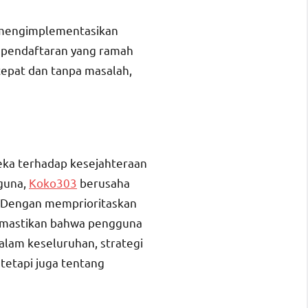
h mengimplementasikan
 pendaftaran yang ramah
epat dan tanpa masalah,
eka terhadap kesejahteraan
gguna,
Koko303
berusaha
. Dengan memprioritaskan
 memastikan bahwa pengguna
alam keseluruhan, strategi
tetapi juga tentang