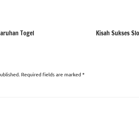
Taruhan Togel
Kisah Sukses Sl
published.
Required fields are marked
*