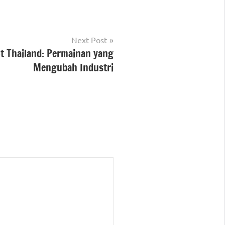
Next Post
ot Thailand: Permainan yang
Mengubah Industri