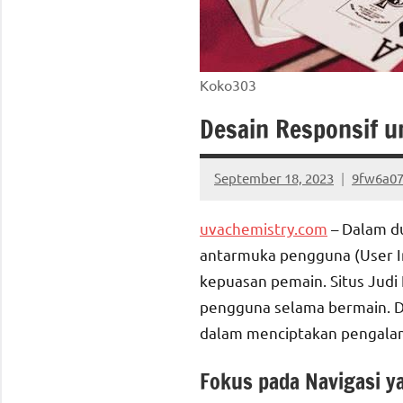
Koko303
Desain Responsif 
September 18, 2023
9fw6a0
uvachemistry.com
– Dalam d
antarmuka pengguna (User I
kepuasan pemain. Situs Judi
pengguna selama bermain. Da
dalam menciptakan pengalam
Fokus pada Navigasi ya