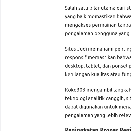
Salah satu pilar utama dari s
yang baik memastikan bahw
mengakses permainan tanpa
pengalaman pengguna yang m
Situs Judi memahami pentin
responsif memastikan bahwa
desktop, tablet, dan ponsel
kehilangan kualitas atau fung
Koko303 mengambil langkah
teknologi analitik canggih, s
dapat digunakan untuk mena
pengalaman yang lebih rele
Peningkatan Proses Regi