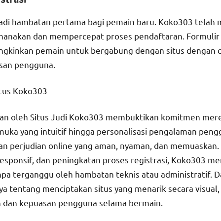
njadi hambatan pertama bagi pemain baru. Koko303 tela
hanakan dan mempercepat proses pendaftaran. Formulir
ngkinkan pemain untuk bergabung dengan situs dengan c
san pengguna.
itus Koko303
pkan oleh Situs Judi Koko303 membuktikan komitmen mer
muka yang intuitif hingga personalisasi pengalaman pen
an perjudian online yang aman, nyaman, dan memuaskan
n responsif, dan peningkatan proses registrasi, Koko303
npa terganggu oleh hambatan teknis atau administratif. D
a tentang menciptakan situs yang menarik secara visual, 
 dan kepuasan pengguna selama bermain.