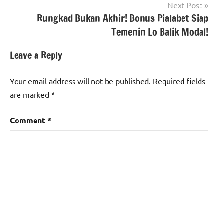
Next Post
Rungkad Bukan Akhir! Bonus Pialabet Siap
Temenin Lo Balik Modal!
Leave a Reply
Your email address will not be published.
Required fields
are marked
*
Comment
*