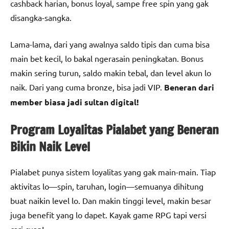
cashback harian, bonus loyal, sampe free spin yang gak
disangka-sangka.
Lama-lama, dari yang awalnya saldo tipis dan cuma bisa
main bet kecil, lo bakal ngerasain peningkatan. Bonus
makin sering turun, saldo makin tebal, dan level akun lo
naik. Dari yang cuma bronze, bisa jadi VIP.
Beneran dari
member biasa jadi sultan digital!
Program Loyalitas Pialabet yang Beneran
Bikin Naik Level
Pialabet punya sistem loyalitas yang gak main-main. Tiap
aktivitas lo—spin, taruhan, login—semuanya dihitung
buat naikin level lo. Dan makin tinggi level, makin besar
juga benefit yang lo dapet. Kayak game RPG tapi versi
cari cuan!