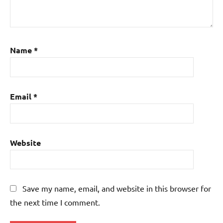
Name
*
Email
*
Website
Save my name, email, and website in this browser for
the next time I comment.