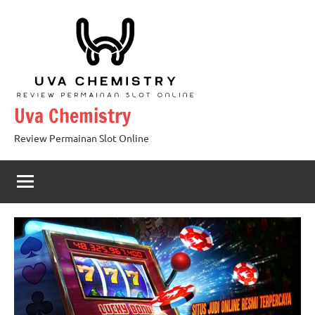
Skip
to
content
Uva Chemistry
Review Permainan Slot Online