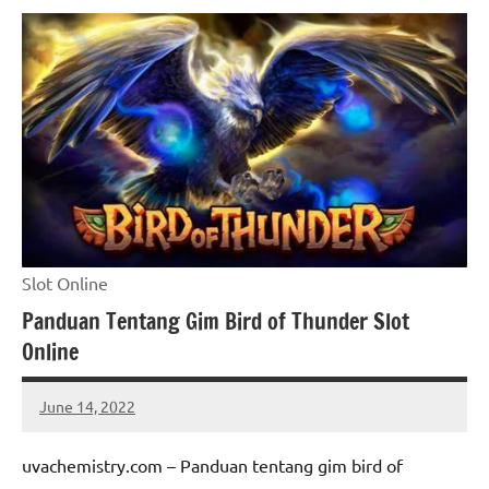
Slot Online
Panduan Tentang Gim Bird of Thunder Slot
Online
June 14, 2022
edinburgh
No
comments
uvachemistry.com – Panduan tentang gim bird of