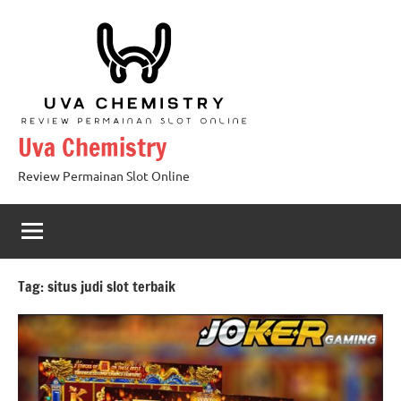
Skip
to
content
Uva Chemistry
Review Permainan Slot Online
Tag:
situs judi slot terbaik