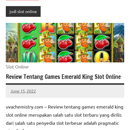
judi slot online
Slot Online
Review Tentang Games Emerald King Slot Online
June 15, 2022
edinburgh
No
comments
uvachemistry.com – Review tentang games emerald king
slot online merupakan salah satu slot terbaru yang dirilis
dari salah satu penyedia slot terbesar adalah pragmatic