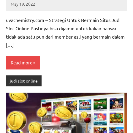
May 19, 2022
edinburgh
No
comments
uvachemistry.com – Strategi Untuk Bermain Situs Judi
Slot Online Pastinya bisa dijamin untuk kalian bahwa
tidak ada satu pun dari member asli yang bermain dalam
[…]
Read more
judi slot online