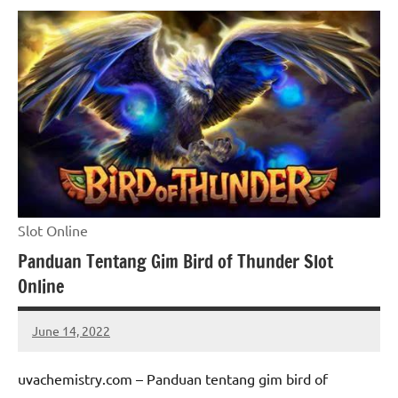
Slot Online
Panduan Tentang Gim Bird of Thunder Slot
Online
June 14, 2022
edinburgh
No
comments
uvachemistry.com – Panduan tentang gim bird of