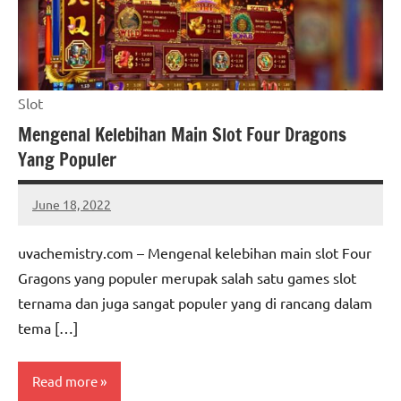
Slot
Mengenal Kelebihan Main Slot Four Dragons
Yang Populer
June 18, 2022
edinburgh
No
comments
uvachemistry.com – Mengenal kelebihan main slot Four
Gragons yang populer merupak salah satu games slot
ternama dan juga sangat populer yang di rancang dalam
tema […]
Read more