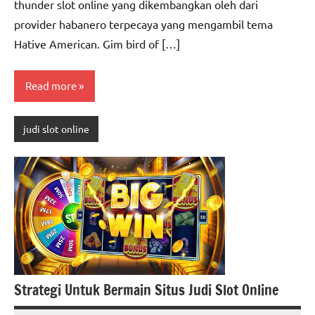
thunder slot online yang dikembangkan oleh dari
provider habanero terpecaya yang mengambil tema
Hative American. Gim bird of […]
Read more
judi slot online
Strategi Untuk Bermain Situs Judi Slot Online