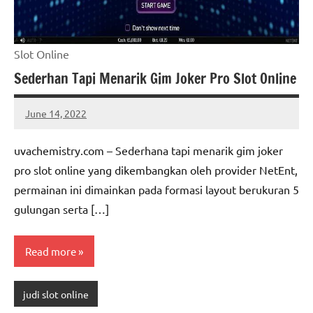
Slot Online
Sederhan Tapi Menarik Gim Joker Pro Slot Online
June 14, 2022
edinburgh
No
comments
uvachemistry.com – Sederhana tapi menarik gim joker
pro slot online yang dikembangkan oleh provider NetEnt,
permainan ini dimainkan pada formasi layout berukuran 5
gulungan serta […]
Read more
judi slot online