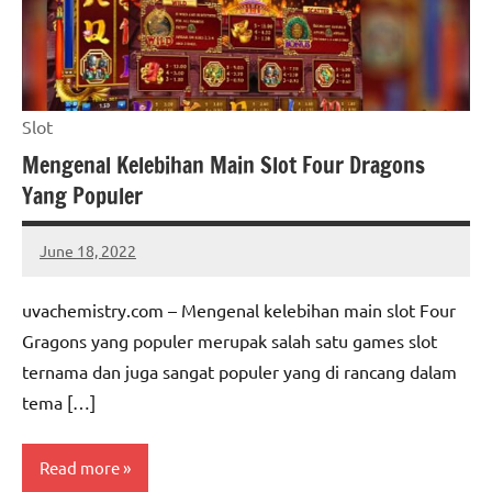
Slot
Mengenal Kelebihan Main Slot Four Dragons
Yang Populer
June 18, 2022
edinburgh
No
comments
uvachemistry.com – Mengenal kelebihan main slot Four
Gragons yang populer merupak salah satu games slot
ternama dan juga sangat populer yang di rancang dalam
tema […]
Read more