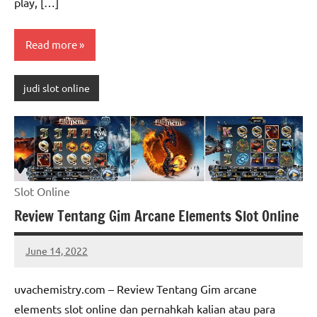
play, […]
Read more
judi slot online
Slot Online
Review Tentang Gim Arcane Elements Slot Online
June 14, 2022
edinburgh
No
comments
uvachemistry.com – Review Tentang Gim arcane
elements slot online dan pernahkah kalian atau para