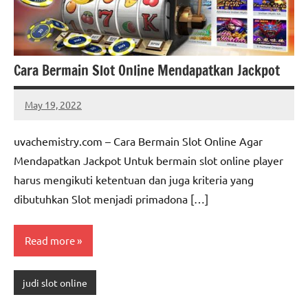
Cara Bermain Slot Online Mendapatkan Jackpot
May 19, 2022
edinburgh
No
comments
uvachemistry.com – Cara Bermain Slot Online Agar
Mendapatkan Jackpot Untuk bermain slot online player
harus mengikuti ketentuan dan juga kriteria yang
dibutuhkan Slot menjadi primadona […]
Read more
judi slot online