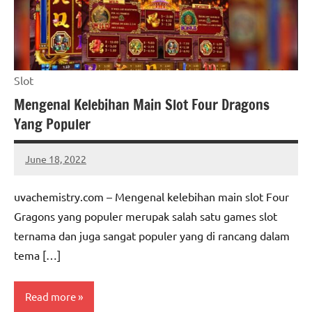
Slot
Mengenal Kelebihan Main Slot Four Dragons
Yang Populer
June 18, 2022
edinburgh
No
comments
uvachemistry.com – Mengenal kelebihan main slot Four
Gragons yang populer merupak salah satu games slot
ternama dan juga sangat populer yang di rancang dalam
tema […]
Read more