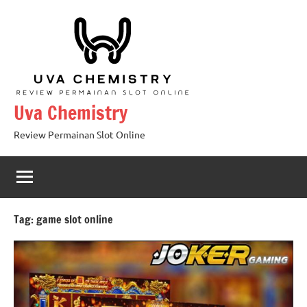
Skip
to
content
Uva Chemistry
Review Permainan Slot Online
Tag:
game slot online