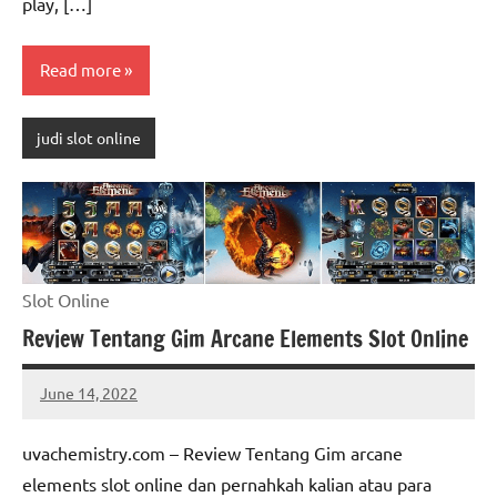
play, […]
Read more
judi slot online
Slot Online
Review Tentang Gim Arcane Elements Slot Online
June 14, 2022
edinburgh
No
comments
uvachemistry.com – Review Tentang Gim arcane
elements slot online dan pernahkah kalian atau para