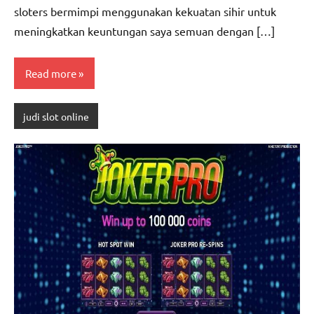
sloters bermimpi menggunakan kekuatan sihir untuk
meningkatkan keuntungan saya semuan dengan […]
Read more
judi slot online