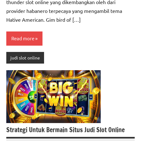
thunder slot online yang dikembangkan oleh dari
provider habanero terpecaya yang mengambil tema
Hative American. Gim bird of […]
Read more
judi slot online
Strategi Untuk Bermain Situs Judi Slot Online